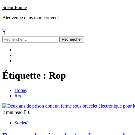
Skip
Soeur Foune
to
Bienvenue dans mon couvent.
content
Rechercher :
Accueil
Sign
up
Subscribe
/
Login
Étiquette :
Rop
Home
Rop
2 min read
0
Société