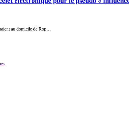
elet électronique pour le pseudo « influence
quaient au domicile de Rop…
mes
.