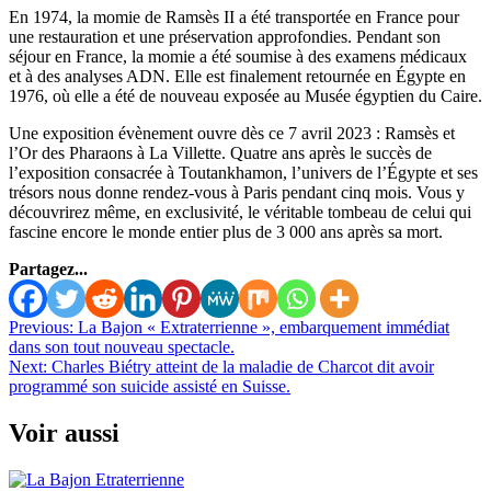
En 1974, la momie de Ramsès II a été transportée en France pour
une restauration et une préservation approfondies. Pendant son
séjour en France, la momie a été soumise à des examens médicaux
et à des analyses ADN. Elle est finalement retournée en Égypte en
1976, où elle a été de nouveau exposée au Musée égyptien du Caire.
Une exposition évènement ouvre dès ce 7 avril 2023 : Ramsès et
l’Or des Pharaons à La Villette. Quatre ans après le succès de
l’exposition consacrée à Toutankhamon, l’univers de l’Égypte et ses
trésors nous donne rendez-vous à Paris pendant cinq mois. Vous y
découvrirez même, en exclusivité, le véritable tombeau de celui qui
fascine encore le monde entier plus de 3 000 ans après sa mort.
Partagez...
Navigation
Previous:
La Bajon « Extraterrienne », embarquement immédiat
dans son tout nouveau spectacle.
de
Next:
Charles Biétry atteint de la maladie de Charcot dit avoir
l’article
programmé son suicide assisté en Suisse.
Voir aussi