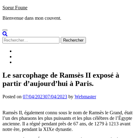
Skip
Soeur Foune
to
Bienvenue dans mon couvent.
content
Rechercher :
Accueil
Sign
up
Subscribe
/
Login
Le sarcophage de Ramsès II exposé à
partir d’aujourd’hui à Paris.
Posted on
07/04/2023
07/04/2023
by
Webmaster
Ramsès II, également connu sous le nom de Ramsès le Grand, était
l’un des pharaons les plus puissants et les plus célèbres de l’Égypte
ancienne. Il a régné pendant près de 67 ans, de 1279 à 1213 avant
notre ère, pendant la XIXe dynastie.