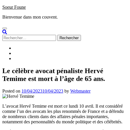
Skip
Soeur Foune
to
Bienvenue dans mon couvent.
content
Rechercher :
Accueil
Sign
up
Subscribe
/
Login
Le célèbre avocat pénaliste Hervé
Temime est mort à l’âge de 65 ans.
Posted on
10/04/2023
10/04/2023
by
Webmaster
L’avocat Hervé Temime est mort ce lundi 10 avril. Il est considéré
comme l’un des avocats les plus renommés de France et a défendu
de nombreux clients dans des affaires pénales importantes,
notamment des personnalités du monde politique et des célébrités.