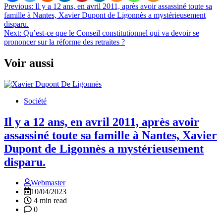
Navigation
Previous:
Il y a 12 ans, en avril 2011, après avoir assassiné toute sa
famille à Nantes, Xavier Dupont de Ligonnès a mystérieusement
de
disparu.
l’article
Next:
Qu’est-ce que le Conseil constitutionnel qui va devoir se
prononcer sur la réforme des retraites ?
Voir aussi
Société
Il y a 12 ans, en avril 2011, après avoir
assassiné toute sa famille à Nantes, Xavier
Dupont de Ligonnès a mystérieusement
disparu.
Webmaster
10/04/2023
4 min read
0