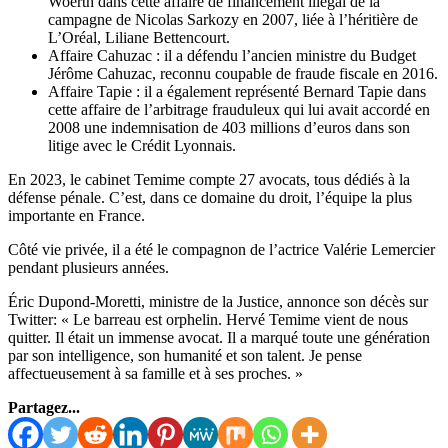
Woerth dans cette affaire de financement illégal de la
campagne de Nicolas Sarkozy en 2007, liée à l’héritière de
L’Oréal, Liliane Bettencourt.
Affaire Cahuzac : il a défendu l’ancien ministre du Budget
Jérôme Cahuzac, reconnu coupable de fraude fiscale en 2016.
Affaire Tapie : il a également représenté Bernard Tapie dans
cette affaire de l’arbitrage frauduleux qui lui avait accordé en
2008 une indemnisation de 403 millions d’euros dans son
litige avec le Crédit Lyonnais.
En 2023, le cabinet Temime compte 27 avocats, tous dédiés à la
défense pénale. C’est, dans ce domaine du droit, l’équipe la plus
importante en France.
Côté vie privée, il a été le compagnon de l’actrice Valérie Lemercier
pendant plusieurs années.
Éric Dupond-Moretti, ministre de la Justice, annonce son décès sur
Twitter: « Le barreau est orphelin. Hervé Temime vient de nous
quitter. Il était un immense avocat. Il a marqué toute une génération
par son intelligence, son humanité et son talent. Je pense
affectueusement à sa famille et à ses proches. »
Partagez...