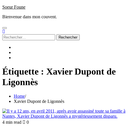
Skip
Soeur Foune
to
Bienvenue dans mon couvent.
content
Rechercher :
Accueil
Sign
up
Subscribe
/
Login
Étiquette :
Xavier Dupont de
Ligonnès
Home
Xavier Dupont de Ligonnès
4 min read
0