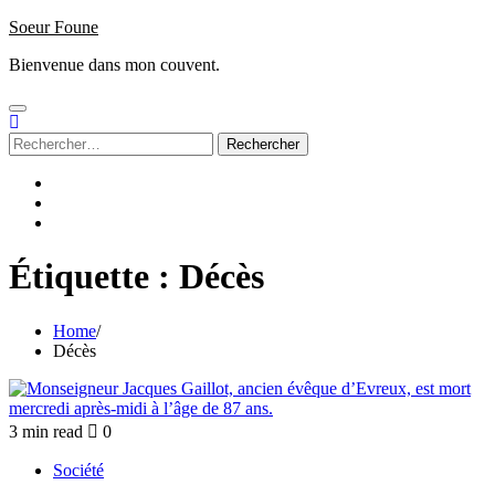
Skip
Soeur Foune
to
Bienvenue dans mon couvent.
content
Rechercher :
Accueil
Sign
up
Subscribe
/
Login
Étiquette :
Décès
Home
Décès
3 min read
0
Société